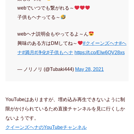
webでいつでも繋がれる～
子供もヘナってる～
webヘナ説明会もやってるよ～ん
興味のある方はDMしてね～
#クイーンズヘナ
#ヘ
ナ
#満月
#浄化
#子供もヘナ
https://t.co/EIw6QV28xs
— ノリノリ (@Tubaki444)
May 28, 2021
YouTubeはありますが、埋め込み再生できないように制
限がかけられているため直接チャンネルを見に行くしか
ないようです。
クイーンズヘナのYouTubeチャンネル